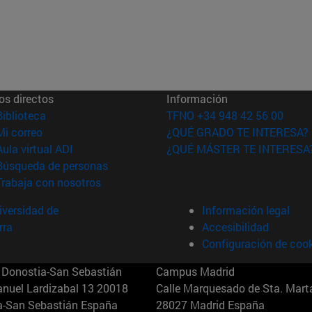
os directos
Información
(abre en nueva ventana)
Biblioteca
TFNO +34 948 42 56 00
(abre en nueva ventana)
Mi correo
¿QUÉ GRADO TE INTERESA?
(abre en nueva ventana)
Aula virtual ADI
¿QUÉ MÁSTER TE INTERESA
(abre en nueva ventana)
Búsqueda de personas
(abre en nueva ventana)
Trabaja con nosotros
versidad de
Información legal
rra
Accesibilidad
Configuración de coo
Donostia-San Sebastián
Campus Madrid
anuel Lardizabal 13 20018
Calle Marquesado de Sta. Marta
a-San Sebastián España
28027 Madrid España