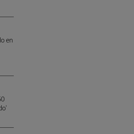
do en
50
do'