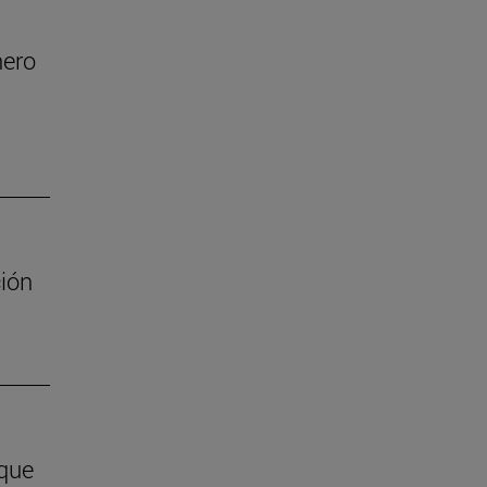
nero
ión
 que