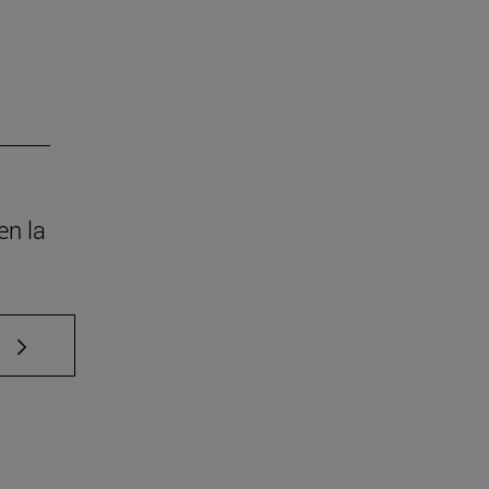
en la
e TAB para desplazarse.