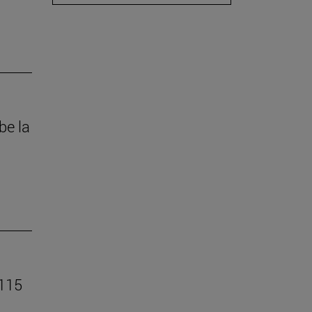
be la
 115