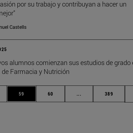
asión por su trabajo y contribuyan a hacer un
ejor"
uel Castells
2025
os alumnos comienzan sus estudios de grado 
 de Farmacia y Nutrición
edias Use TAB para desplazarse.
ina
Página
Página
Páginas intermedias Us
Página
59
60
...
389