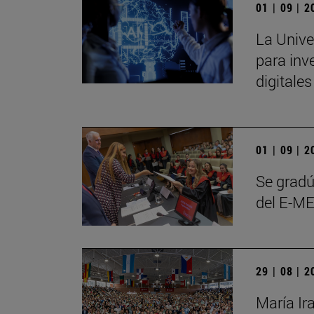
01 | 09 | 
La Unive
para inve
digitale
01 | 09 | 
Se gradú
del E-ME
29 | 08 | 
María Ir