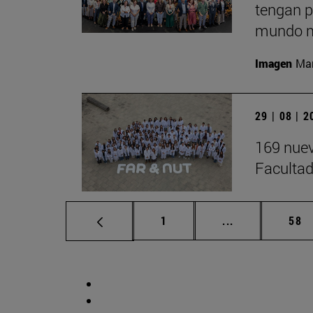
tengan p
mundo m
Imagen
Man
29 | 08 | 
169 nuev
Facultad
Página
Páginas interm
Pág
1
...
58