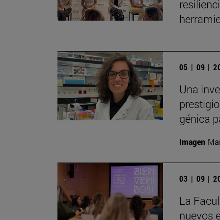
resilien
herramie
05 | 09 | 
Una inve
prestigio
génica p
Imagen
Man
03 | 09 | 
La Facul
nuevos e