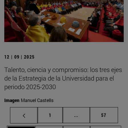
12 | 09 | 2025
Talento, ciencia y compromiso: los tres ejes
de la Estrategia de la Universidad para el
periodo 2025-2030
Imagen
Manuel Castells
Página
Páginas intermedias Us
Página
1
...
57