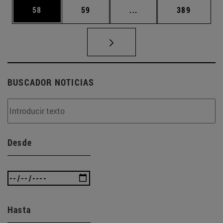
Página
Página
Páginas intermedias U
Página
58
59
...
389
BUSCADOR NOTICIAS
Desde
Hasta