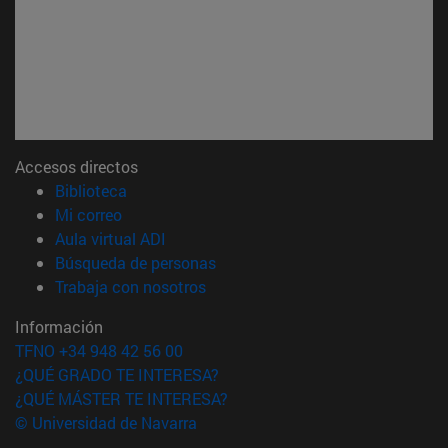
Accesos directos
(abre en nueva ventana)
Biblioteca
(abre en nueva ventana)
Mi correo
(abre en nueva ventana)
Aula virtual ADI
(abre en nueva ventana)
Búsqueda de personas
(abre en nueva ventana)
Trabaja con nosotros
Información
TFNO +34 948 42 56 00
¿QUÉ GRADO TE INTERESA?
¿QUÉ MÁSTER TE INTERESA?
© Universidad de Navarra