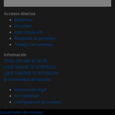
Accesos directos
(abre en nueva ventana)
Biblioteca
(abre en nueva ventana)
Mi correo
(abre en nueva ventana)
Aula virtual ADI
(abre en nueva ventana)
Búsqueda de personas
(abre en nueva ventana)
Trabaja con nosotros
Información
TFNO +34 948 42 56 00
¿QUÉ GRADO TE INTERESA?
¿QUÉ MÁSTER TE INTERESA?
© Universidad de Navarra
Información legal
Accesibilidad
Configuración de cookies
Localizador de campus