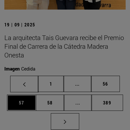
19 | 09 | 2025
La arquitecta Tais Guevara recibe el Premio
Final de Carrera de la Cátedra Madera
Onesta
Imagen
Cedida
Página
Páginas intermedias Us
Página
1
...
56
Página
Página
Páginas intermedias U
Página
57
58
...
389