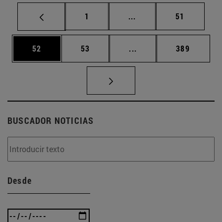
Página
Páginas intermedias Us
Página
1
...
51
Página
Página
Páginas intermedias U
Página
52
53
...
389
BUSCADOR NOTICIAS
Desde