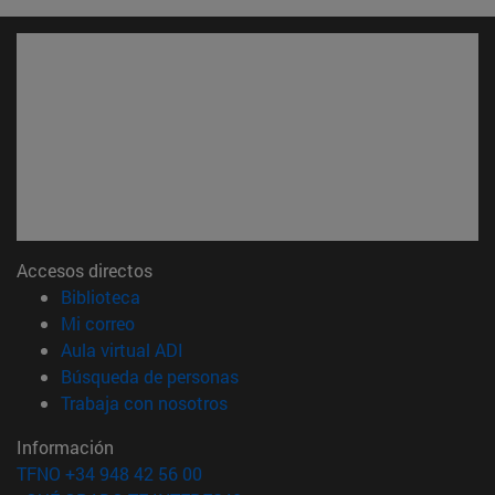
Accesos directos
(abre en nueva ventana)
Biblioteca
(abre en nueva ventana)
Mi correo
(abre en nueva ventana)
Aula virtual ADI
(abre en nueva ventana)
Búsqueda de personas
(abre en nueva ventana)
Trabaja con nosotros
Información
TFNO +34 948 42 56 00