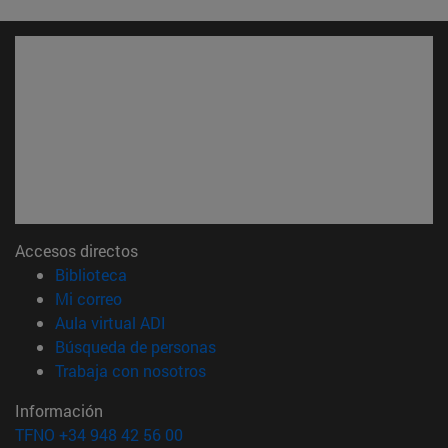
Accesos directos
(abre en nueva ventana)
Biblioteca
(abre en nueva ventana)
Mi correo
(abre en nueva ventana)
Aula virtual ADI
(abre en nueva ventana)
Búsqueda de personas
(abre en nueva ventana)
Trabaja con nosotros
Información
TFNO +34 948 42 56 00