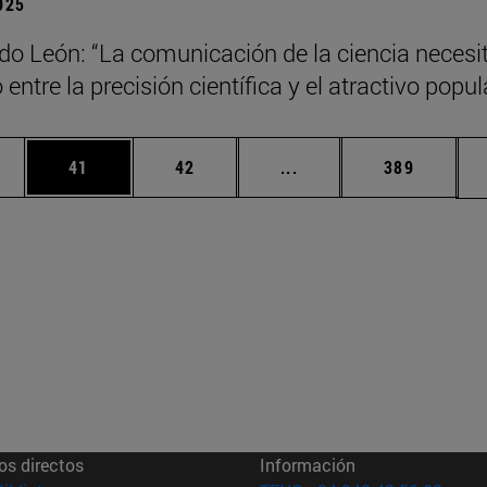
2025
do León: “La comunicación de la ciencia necesi
o entre la precisión científica y el atractivo popul
edias Use TAB para desplazarse.
ina
Página
Página
Páginas intermedias Us
Página
41
42
...
389
os directos
Información