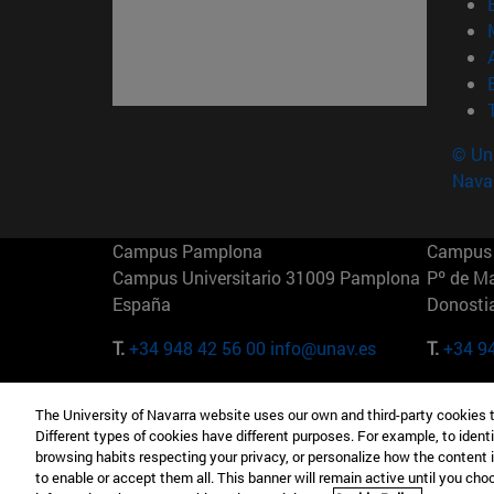
© Uni
Nava
Campus Pamplona
Campus 
Campus Universitario 31009 Pamplona
Pº de M
España
Donosti
T.
+34 948 42 56 00
info@unav.es
T.
+34 9
Campus Madrid (IESE)
Campus 
The University of Navarra website uses our own and third-party cookies 
Camino del Cerro Águila 3 28023
165 W 5
Different types of cookies have different purposes. For example, to identi
Madrid España
EE.UU
browsing habits respecting your privacy, or personalize how the content 
to enable or accept them all. This banner will remain active until you ch
T.
+34 912 11 30 00
T.
+1 64