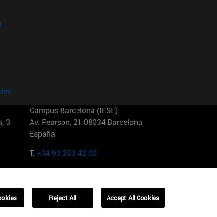
?
kies
Campus Barcelona (IESE)
, 3
Av. Pearson, 21 08034 Barcelona
España
T.
+34 93 253 42 00
Campus Sao Paulo (IESE)
5
Rua Martiniano de Carvalho, 573
01321001 Bela Vista Brasil
ookies
Reject All
Accept All Cookies
T.
+55 11 3177-8300