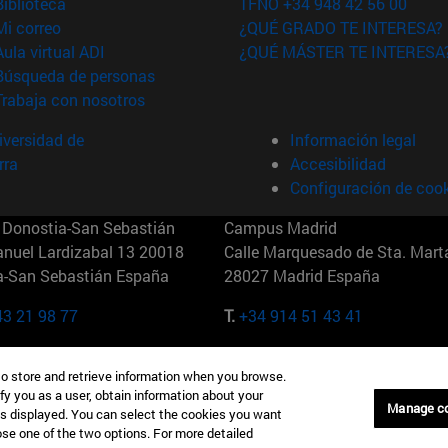
(abre en nueva ventana)
Biblioteca
TFNO +34 948 42 56 00
(abre en nueva ventana)
Mi correo
¿QUÉ GRADO TE INTERESA?
(abre en nueva ventana)
Aula virtual ADI
¿QUÉ MÁSTER TE INTERESA
(abre en nueva ventana)
Búsqueda de personas
(abre en nueva ventana)
Trabaja con nosotros
versidad de
Información legal
rra
Accesibilidad
Configuración de coo
Donostia-San Sebastián
Campus Madrid
anuel Lardizabal 13 20018
Calle Marquesado de Sta. Marta
a-San Sebastián España
28027 Madrid España
43 21 98 77
T.
+34 914 51 43 41
Nueva York (IESE)
Campus Munich (IESE)
to store and retrieve information when you browse.
7th St 10019-2201 Nueva York
Maria-Theresia-Straße 15 8167
fy you as a user, obtain information about your
Múnich Alemania
Manage c
is displayed. You can select the cookies you want
oose one of the two options. For more detailed
6 346 8850
T.
+49 89 24209790