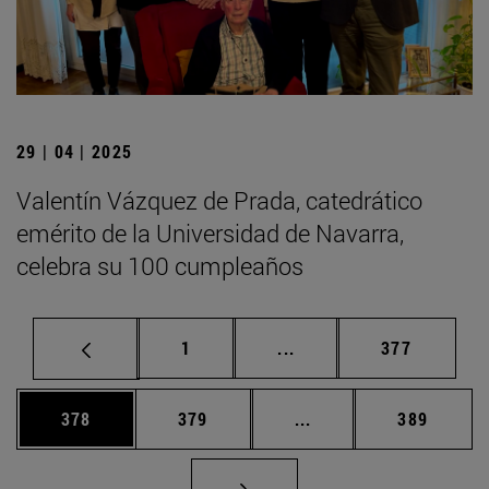
29 | 04 | 2025
Valentín Vázquez de Prada, catedrático
emérito de la Universidad de Navarra,
celebra su 100 cumpleaños
Página
Páginas intermedias Us
Página
1
...
377
Página
Página
Páginas intermedias 
Página
378
379
...
389