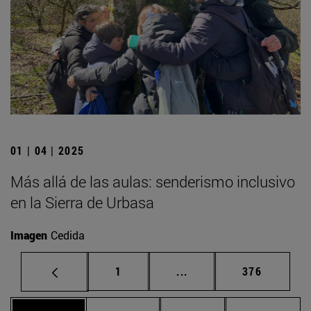
01 | 04 | 2025
Más allá de las aulas: senderismo inclusivo
en la Sierra de Urbasa
Imagen
Cedida
Página
Páginas intermedias Us
Página
1
...
376