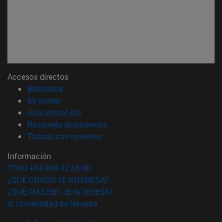
Accesos directos
(abre en nueva ventana)
Biblioteca
(abre en nueva ventana)
Mi correo
(abre en nueva ventana)
Aula virtual ADI
(abre en nueva ventana)
Búsqueda de personas
(abre en nueva ventana)
Trabaja con nosotros
Información
TFNO +34 948 42 56 00
¿QUÉ GRADO TE INTERESA?
¿QUÉ MÁSTER TE INTERESA?
© Universidad de Navarra