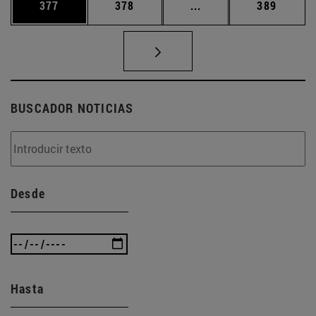
Página
Página
Páginas intermedias 
Página
377
378
...
389
BUSCADOR NOTICIAS
Desde
Hasta