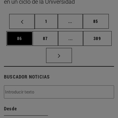
en un ciclo de la Universidad
Página
Páginas intermedias Us
Página
1
...
85
Página
Página
Páginas intermedias U
Página
86
87
...
389
BUSCADOR NOTICIAS
Desde