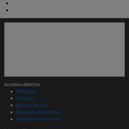
Accesos directos
(abre en nueva ventana)
Biblioteca
(abre en nueva ventana)
Mi correo
(abre en nueva ventana)
Aula virtual ADI
(abre en nueva ventana)
Búsqueda de personas
(abre en nueva ventana)
Trabaja con nosotros