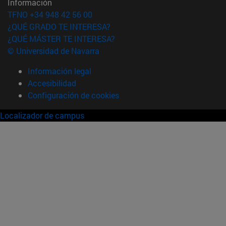
Información
TFNO +34 948 42 56 00
¿QUÉ GRADO TE INTERESA?
¿QUÉ MÁSTER TE INTERESA?
© Universidad de Navarra
Información legal
Accesibilidad
Configuración de cookies
Localizador de campus