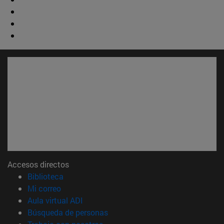
Accesos directos
(abre en nueva ventana)
Biblioteca
(abre en nueva ventana)
Mi correo
(abre en nueva ventana)
Aula virtual ADI
(abre en nueva ventana)
Búsqueda de personas
(abre en nueva ventana)