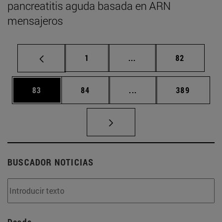
pancreatitis aguda basada en ARN
mensajeros
Página
Páginas intermedias Us
Página
1
...
82
Página
Página
Páginas intermedias U
Página
83
84
...
389
BUSCADOR NOTICIAS
Desde