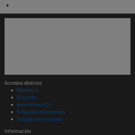
Accesos directos
(abre en nueva ventana)
Biblioteca
(abre en nueva ventana)
Mi correo
(abre en nueva ventana)
Aula virtual ADI
(abre en nueva ventana)
Búsqueda de personas
(abre en nueva ventana)
Trabaja con nosotros
Información