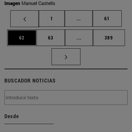
Imagen
Manuel Castells
Página
Páginas intermedias Us
Página
1
...
61
Página
Página
Páginas intermedias U
Página
62
63
...
389
BUSCADOR NOTICIAS
Desde