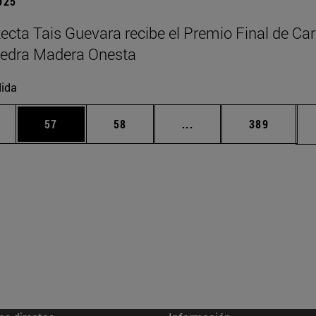
2025
tecta Tais Guevara recibe el Premio Final de Car
tedra Madera Onesta
ida
edias Use TAB para desplazarse.
ina
Página
Página
Páginas intermedias Us
Página
57
58
...
389