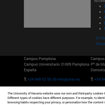
Acces
© Uni
Nava
Campus Pamplona
Campus 
Campus Universitario 31009 Pamplona
Pº de M
España
Donosti
T.
+34 948 42 56 00
info@unav.es
T.
+34 9
Campus Madrid (IESE)
Campus 
The University of Navarra website uses our own and third-party cookies 
Camino del Cerro Águila 3 28023
165 W 5
Different types of cookies have different purposes. For example, to identi
Madrid España
EE.UU
browsing habits respecting your privacy, or personalize how the content 