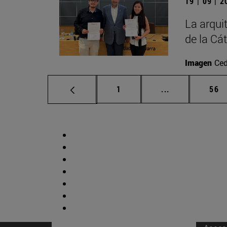
19 | 09 | 
La arqui
de la Cá
Imagen
Ced
Página
Páginas interm
Pág
1
...
56