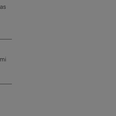
das
 mi