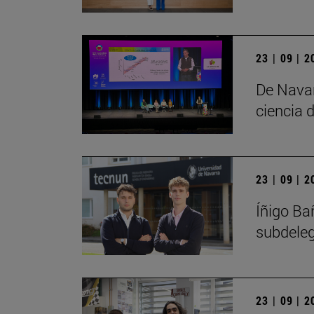
23 | 09 | 
De Navar
ciencia d
23 | 09 | 
Íñigo Ba
subdele
23 | 09 | 