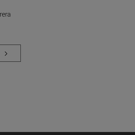
rera
e TAB para desplazarse.