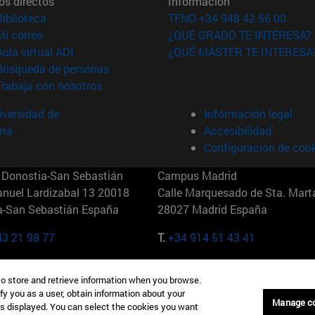
os directos
Información
(abre en nueva ventana)
Biblioteca
TFNO +34 948 42 56 00
(abre en nueva ventana)
Mi correo
¿QUÉ GRADO TE INTERESA?
(abre en nueva ventana)
Aula virtual ADI
¿QUÉ MÁSTER TE INTERESA
(abre en nueva ventana)
Búsqueda de personas
(abre en nueva ventana)
Trabaja con nosotros
versidad de
Información legal
rra
Accesibilidad
Configuración de coo
Donostia-San Sebastián
Campus Madrid
anuel Lardizabal 13 20018
Calle Marquesado de Sta. Marta
a-San Sebastián España
28027 Madrid España
43 21 98 77
T.
+34 914 51 43 41
Nueva York (IESE)
Campus Munich (IESE)
to store and retrieve information when you browse.
7th St 10019-2201 Nueva York
Maria-Theresia-Straße 15 8167
fy you as a user, obtain information about your
Múnich Alemania
Manage c
is displayed. You can select the cookies you want