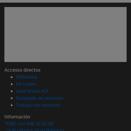
Accesos directos
(abre en nueva ventana)
Biblioteca
(abre en nueva ventana)
Mi correo
(abre en nueva ventana)
Aula virtual ADI
(abre en nueva ventana)
Búsqueda de personas
(abre en nueva ventana)
Trabaja con nosotros
Información
TFNO +34 948 42 56 00
¿QUÉ GRADO TE INTERESA?