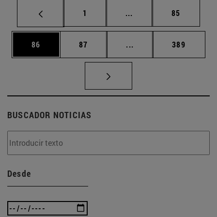
Página
Páginas intermedias Us
Página
1
...
85
Página
Página
Páginas intermedias U
Página
86
87
...
389
BUSCADOR NOTICIAS
Desde