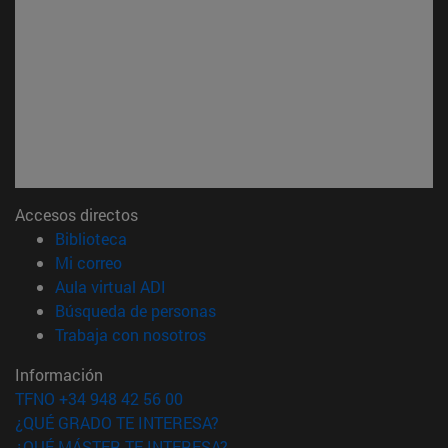
Accesos directos
(abre en nueva ventana)
Biblioteca
(abre en nueva ventana)
Mi correo
(abre en nueva ventana)
Aula virtual ADI
(abre en nueva ventana)
Búsqueda de personas
(abre en nueva ventana)
Trabaja con nosotros
Información
TFNO +34 948 42 56 00
¿QUÉ GRADO TE INTERESA?
¿QUÉ MÁSTER TE INTERESA?