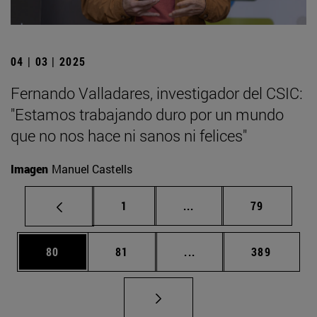
04 | 03 | 2025
Fernando Valladares, investigador del CSIC:
"Estamos trabajando duro por un mundo
que no nos hace ni sanos ni felices"
Imagen
Manuel Castells
Página
Páginas intermedias Us
Página
1
...
79
Página
Página
Páginas intermedias U
Página
80
81
...
389