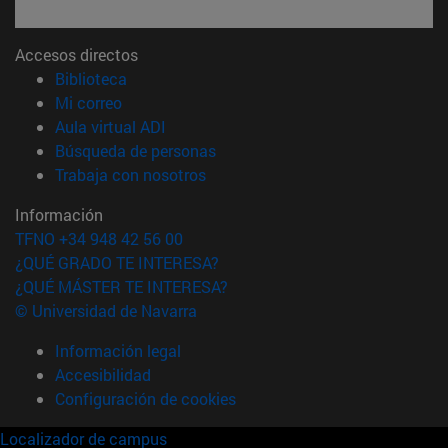
Accesos directos
(abre en nueva ventana)
Biblioteca
(abre en nueva ventana)
Mi correo
(abre en nueva ventana)
Aula virtual ADI
(abre en nueva ventana)
Búsqueda de personas
(abre en nueva ventana)
Trabaja con nosotros
Información
TFNO +34 948 42 56 00
¿QUÉ GRADO TE INTERESA?
¿QUÉ MÁSTER TE INTERESA?
© Universidad de Navarra
Información legal
Accesibilidad
Configuración de cookies
Localizador de campus