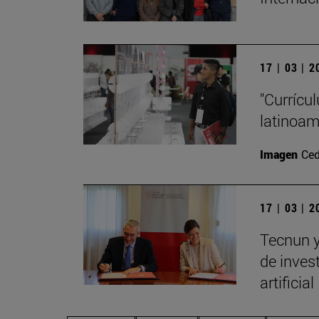
17 | 03 | 
"Currícu
latinoa
Imagen
Ced
17 | 03 | 
Tecnun y
de invest
artificial