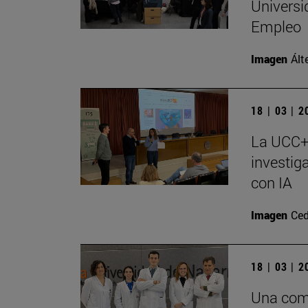
Universi
Empleo
Imagen
Ált
18 | 03 | 
La UCC+I
investig
con IA
Imagen
Ced
18 | 03 | 
Una comb