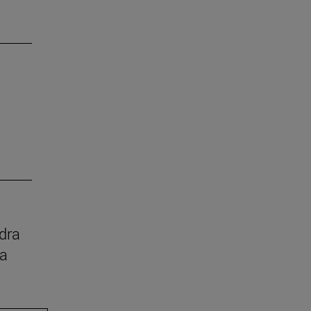
dra
ia