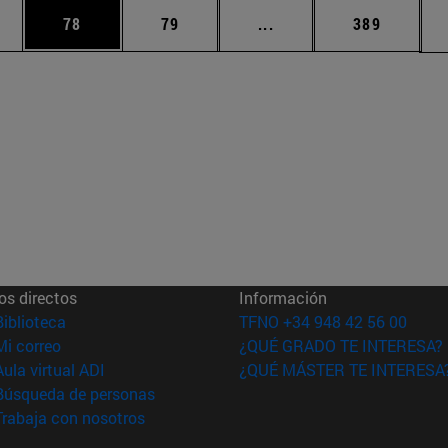
edias Use TAB para desplazarse.
ina
Página
Página
Páginas intermedias Us
Página
78
79
...
389
os directos
Información
(abre en nueva ventana)
Biblioteca
TFNO +34 948 42 56 00
(abre en nueva ventana)
Mi correo
¿QUÉ GRADO TE INTERESA?
(abre en nueva ventana)
Aula virtual ADI
¿QUÉ MÁSTER TE INTERESA
(abre en nueva ventana)
Búsqueda de personas
(abre en nueva ventana)
Trabaja con nosotros