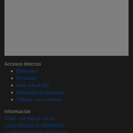
Accesos directos
(abre en nueva ventana)
Biblioteca
(abre en nueva ventana)
Mi correo
(abre en nueva ventana)
Aula virtual ADI
(abre en nueva ventana)
Búsqueda de personas
(abre en nueva ventana)
Trabaja con nosotros
Información
TFNO +34 948 42 56 00
¿QUÉ GRADO TE INTERESA?
¿QUÉ MÁSTER TE INTERESA?