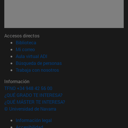
Accesos directos
(abre en nueva ventana)
Biblioteca
(abre en nueva ventana)
Mi correo
(abre en nueva ventana)
Aula virtual ADI
(abre en nueva ventana)
Búsqueda de personas
(abre en nueva ventana)
Trabaja con nosotros
Información
TFNO +34 948 42 56 00
¿QUÉ GRADO TE INTERESA?
¿QUÉ MÁSTER TE INTERESA?
© Universidad de Navarra
Información legal
Accesibilidad