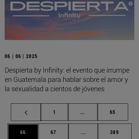
06 | 06 | 2025
Despierta by Infinity: el evento que irrumpe
en Guatemala para hablar sobre el amor y
la sexualidad a cientos de jóvenes
Página
Páginas intermedias Us
Página
1
...
65
Página
Página
Páginas intermedias U
Página
66
67
...
389