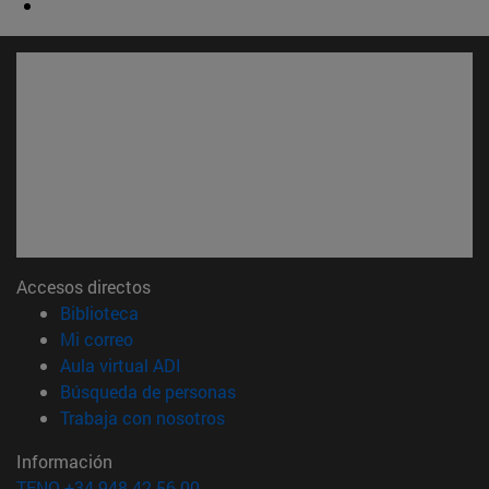
Accesos directos
(abre en nueva ventana)
Biblioteca
(abre en nueva ventana)
Mi correo
(abre en nueva ventana)
Aula virtual ADI
(abre en nueva ventana)
Búsqueda de personas
(abre en nueva ventana)
Trabaja con nosotros
Información
TFNO +34 948 42 56 00