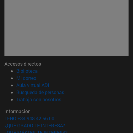
Accesos directos
(abre en nueva ventana)
Biblioteca
(abre en nueva ventana)
Mi correo
(abre en nueva ventana)
Aula virtual ADI
(abre en nueva ventana)
Búsqueda de personas
(abre en nueva ventana)
Trabaja con nosotros
Información
TFNO +34 948 42 56 00
¿QUÉ GRADO TE INTERESA?
¿QUÉ MÁSTER TE INTERESA?