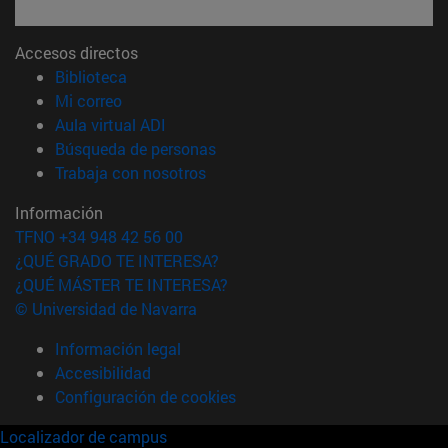
Accesos directos
(abre en nueva ventana)
Biblioteca
(abre en nueva ventana)
Mi correo
(abre en nueva ventana)
Aula virtual ADI
(abre en nueva ventana)
Búsqueda de personas
(abre en nueva ventana)
Trabaja con nosotros
Información
TFNO +34 948 42 56 00
¿QUÉ GRADO TE INTERESA?
¿QUÉ MÁSTER TE INTERESA?
© Universidad de Navarra
Información legal
Accesibilidad
Configuración de cookies
Localizador de campus