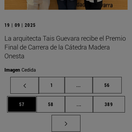
19 | 09 | 2025
La arquitecta Tais Guevara recibe el Premio
Final de Carrera de la Cátedra Madera
Onesta
Imagen
Cedida
Página
Páginas intermedias Us
Página
1
...
56
Página
Página
Páginas intermedias U
Página
57
58
...
389