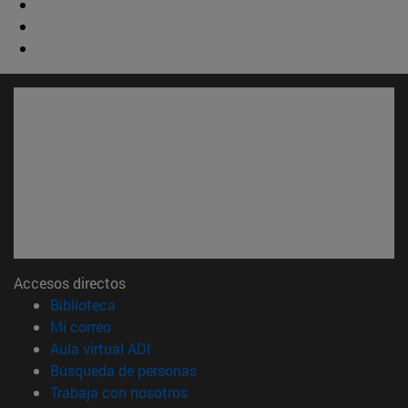
Accesos directos
(abre en nueva ventana)
Biblioteca
(abre en nueva ventana)
Mi correo
(abre en nueva ventana)
Aula virtual ADI
(abre en nueva ventana)
Búsqueda de personas
(abre en nueva ventana)
Trabaja con nosotros