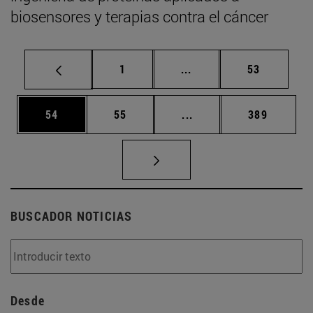
biosensores y terapias contra el cáncer
Página
Páginas intermedias Us
Página
1
...
53
Página
Página
Páginas intermedias U
Página
54
55
...
389
BUSCADOR NOTICIAS
Desde