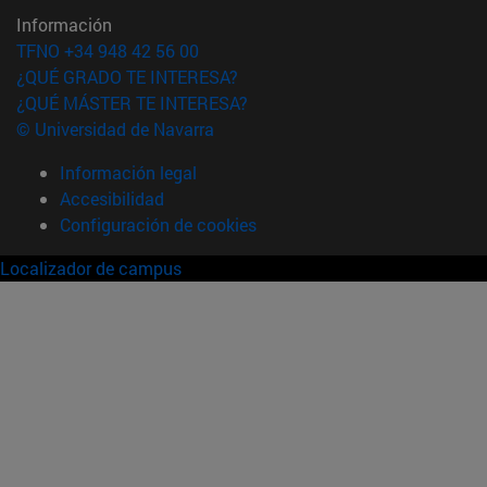
Información
TFNO +34 948 42 56 00
¿QUÉ GRADO TE INTERESA?
¿QUÉ MÁSTER TE INTERESA?
© Universidad de Navarra
Información legal
Accesibilidad
Configuración de cookies
Localizador de campus