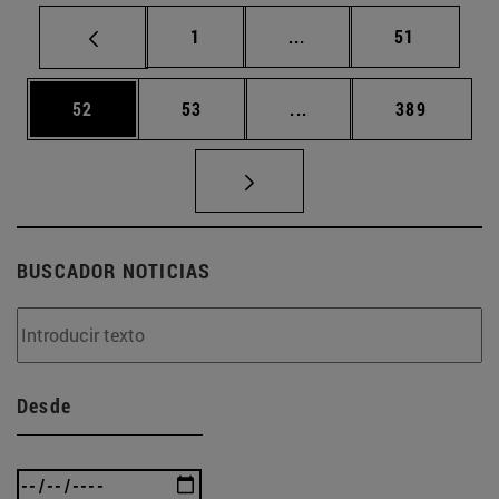
Página
Páginas intermedias Us
Página
1
...
51
Página
Página
Páginas intermedias U
Página
52
53
...
389
BUSCADOR NOTICIAS
Desde