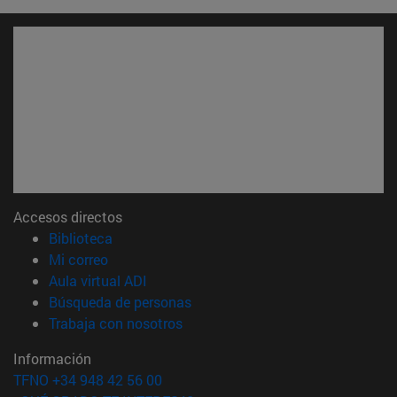
Accesos directos
(abre en nueva ventana)
Biblioteca
(abre en nueva ventana)
Mi correo
(abre en nueva ventana)
Aula virtual ADI
(abre en nueva ventana)
Búsqueda de personas
(abre en nueva ventana)
Trabaja con nosotros
Información
TFNO +34 948 42 56 00