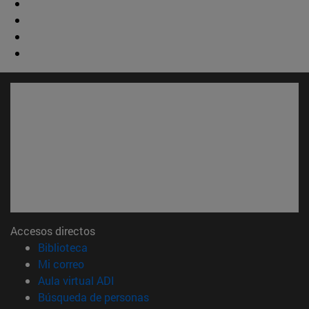
Accesos directos
(abre en nueva ventana)
Biblioteca
(abre en nueva ventana)
Mi correo
(abre en nueva ventana)
Aula virtual ADI
(abre en nueva ventana)
Búsqueda de personas