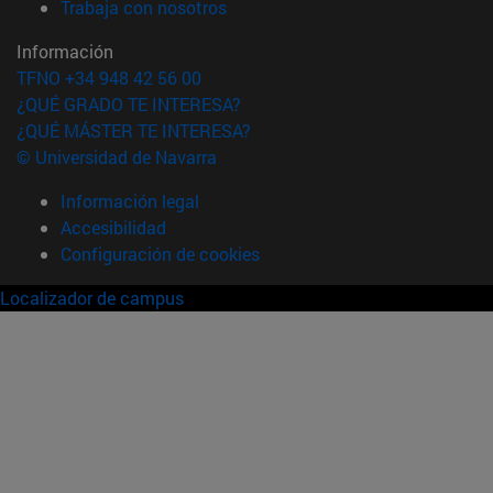
(abre en nueva ventana)
Trabaja con nosotros
Información
TFNO +34 948 42 56 00
¿QUÉ GRADO TE INTERESA?
¿QUÉ MÁSTER TE INTERESA?
© Universidad de Navarra
Información legal
Accesibilidad
Configuración de cookies
Localizador de campus