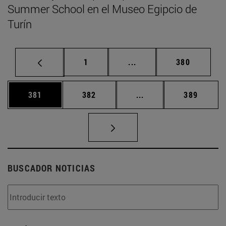
Summer School en el Museo Egipcio de
Turín
Página
Páginas intermedias Us
Página
1
...
380
Página
Página
Páginas intermedias 
Página
381
382
...
389
BUSCADOR NOTICIAS