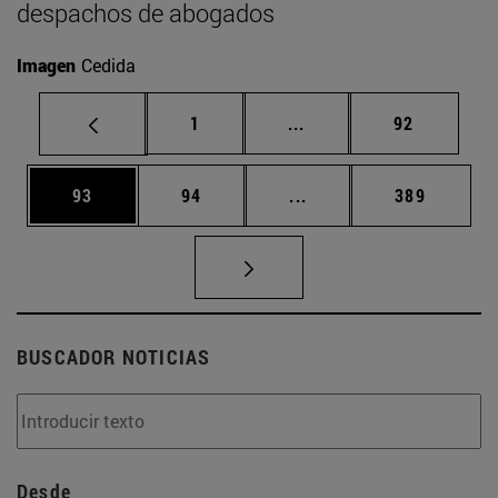
despachos de abogados
Imagen
Cedida
Página
Páginas intermedias Us
Página
1
...
92
Página
Página
Páginas intermedias U
Página
93
94
...
389
BUSCADOR NOTICIAS
Desde