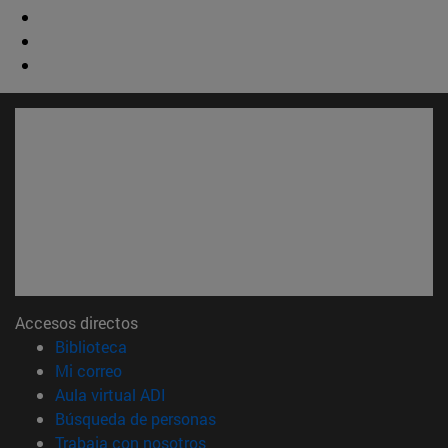
Accesos directos
(abre en nueva ventana)
Biblioteca
(abre en nueva ventana)
Mi correo
(abre en nueva ventana)
Aula virtual ADI
(abre en nueva ventana)
Búsqueda de personas
(abre en nueva ventana)
Trabaja con nosotros