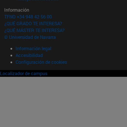
Información
TFNO +34 948 42 56 00
¿QUÉ GRADO TE INTERESA?
¿QUÉ MÁSTER TE INTERESA?
© Universidad de Navarra
Información legal
Accesibilidad
Configuración de cookies
Localizador de campus