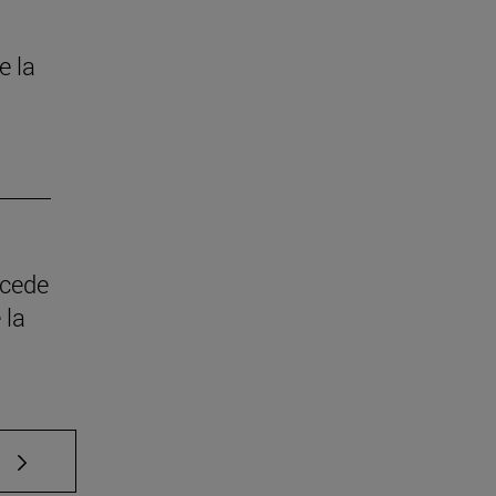
e la
ncede
 la
e TAB para desplazarse.