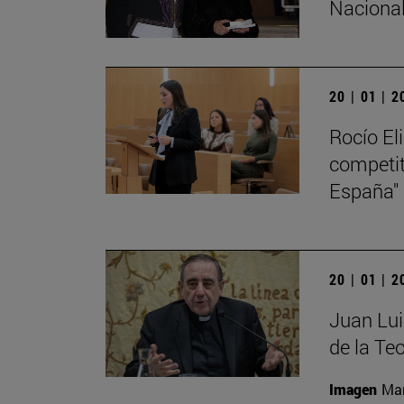
Nacional
20 | 01 | 
Rocío El
competiti
España"
20 | 01 | 
Juan Lui
de la Teo
Imagen
Man