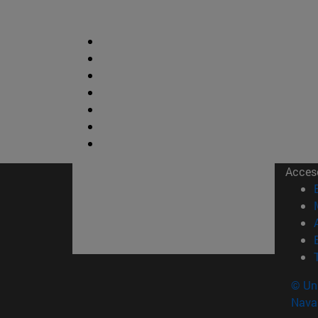
Acces
© Uni
Nava