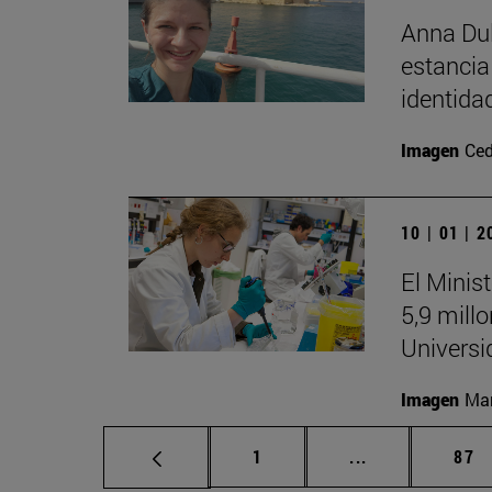
Anna Dul
estancia
identida
Imagen
Ced
10 | 01 | 
El Minis
5,9 mill
Universi
Imagen
Man
Página
Páginas interm
Pág
1
...
87