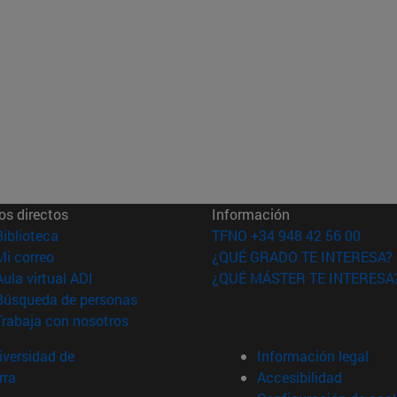
os directos
Información
(abre en nueva ventana)
Biblioteca
TFNO +34 948 42 56 00
(abre en nueva ventana)
Mi correo
¿QUÉ GRADO TE INTERESA?
(abre en nueva ventana)
Aula virtual ADI
¿QUÉ MÁSTER TE INTERESA
(abre en nueva ventana)
Búsqueda de personas
(abre en nueva ventana)
Trabaja con nosotros
versidad de
Información legal
rra
Accesibilidad