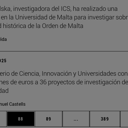
ska, investigadora del ICS, ha realizado una
 en la Universidad de Malta para investigar sobr
d histórica de la Orden de Malta
ida
2025
terio de Ciencia, Innovación y Universidades co
ones de euros a 36 proyectos de investigación de
dad
uel Castells
edias Use TAB para desplazarse.
ina
Página
Página
Páginas intermedias Us
Página
88
89
...
389