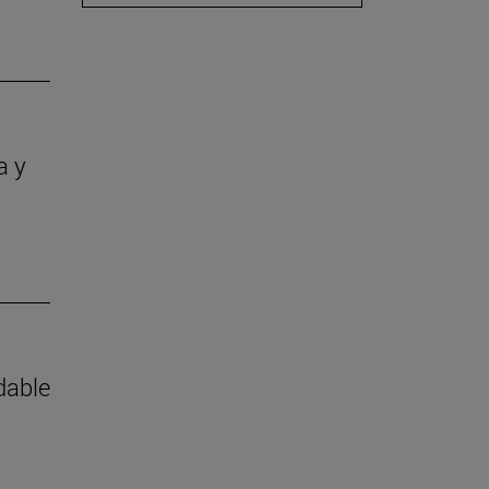
a y
dable