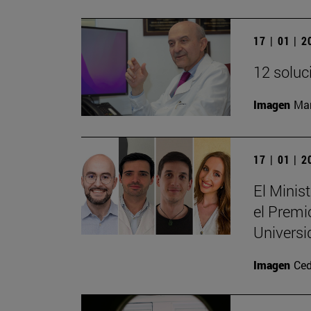
17 | 01 | 
12 soluc
Imagen
Man
17 | 01 | 
El Minis
el Premi
Universi
Imagen
Ced