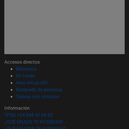
Accesos directos
(abre en nueva ventana)
Biblioteca
(abre en nueva ventana)
Mi correo
(abre en nueva ventana)
Aula virtual ADI
(abre en nueva ventana)
Búsqueda de personas
(abre en nueva ventana)
Trabaja con nosotros
Información
TFNO +34 948 42 56 00
¿QUÉ GRADO TE INTERESA?
¿QUÉ MÁSTER TE INTERESA?