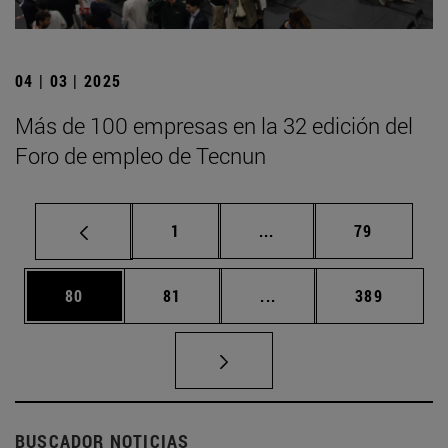
04 | 03 | 2025
Más de 100 empresas en la 32 edición del
Foro de empleo de Tecnun
Página
Páginas intermedias Us
Página
1
...
79
Página
Página
Páginas intermedias U
Página
80
81
...
389
BUSCADOR NOTICIAS