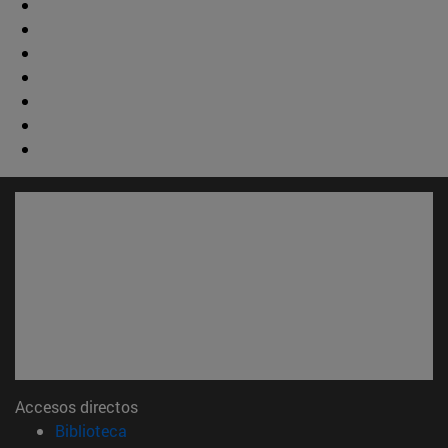
Accesos directos
(abre en nueva ventana)
Biblioteca