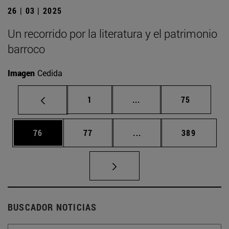
26 | 03 | 2025
Un recorrido por la literatura y el patrimonio
barroco
Imagen
Cedida
Página
Páginas intermedias Us
Página
1
...
75
Página
Página
Páginas intermedias U
Página
76
77
...
389
BUSCADOR NOTICIAS