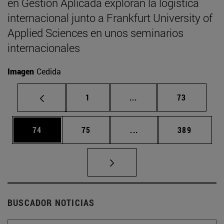
en Gestión Aplicada exploran la logística
internacional junto a Frankfurt University of
Applied Sciences en unos seminarios
internacionales
Imagen
Cedida
Página
Páginas intermedias Us
Página
1
...
73
Página
Página
Páginas intermedias U
Página
74
75
...
389
BUSCADOR NOTICIAS