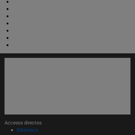
Accesos directos
(abre en nueva ventana)
Biblioteca