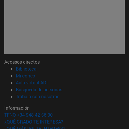
Accesos directos
(abre en nueva ventana)
Biblioteca
(abre en nueva ventana)
Mi correo
(abre en nueva ventana)
Aula virtual ADI
(abre en nueva ventana)
Búsqueda de personas
(abre en nueva ventana)
Trabaja con nosotros
Información
TFNO +34 948 42 56 00
¿QUÉ GRADO TE INTERESA?
¿QUÉ MÁSTER TE INTERESA?