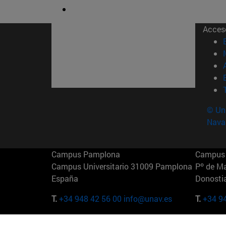
Acces
© Uni
Nava
Campus Pamplona
Campus 
Campus Universitario 31009 Pamplona
Pº de M
España
Donosti
T.
+34 948 42 56 00
info@unav.es
T.
+34 9
Campus Madrid (IESE)
Campus 