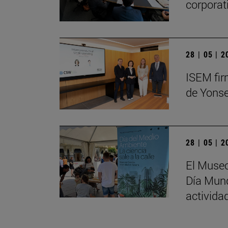
corporat
28 | 05 | 
ISEM fir
de Yonse
28 | 05 | 
El Museo
Día Mund
activida