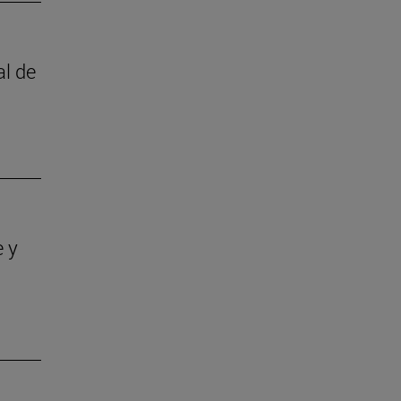
al de
e y