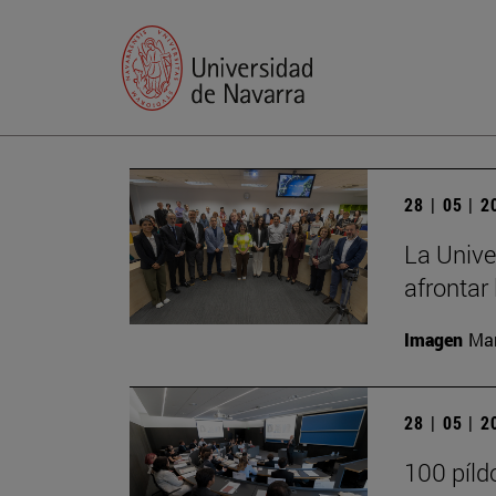
28 | 05 | 
La Unive
afrontar 
Imagen
Man
28 | 05 | 
100 píld