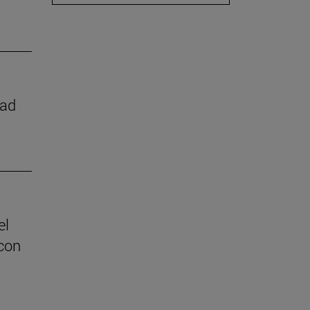
dad
el
con