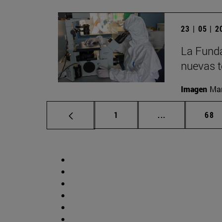
23 | 05 | 
La Funda
nuevas t
Imagen
Man
Página
Páginas interm
Pág
1
...
68