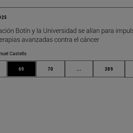
2025
ción Botín y la Universidad se alían para impul
erapias avanzadas contra el cáncer
uel Castells
edias Use TAB para desplazarse.
ina
Página
Página
Páginas intermedias Us
Página
69
70
...
389