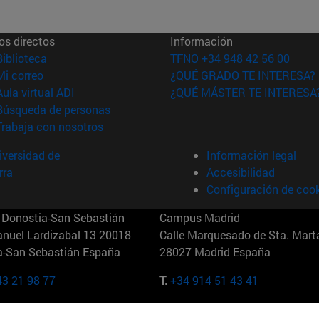
os directos
Información
(abre en nueva ventana)
Biblioteca
TFNO +34 948 42 56 00
(abre en nueva ventana)
Mi correo
¿QUÉ GRADO TE INTERESA?
(abre en nueva ventana)
Aula virtual ADI
¿QUÉ MÁSTER TE INTERESA
(abre en nueva ventana)
Búsqueda de personas
(abre en nueva ventana)
Trabaja con nosotros
versidad de
Información legal
rra
Accesibilidad
Configuración de coo
Donostia-San Sebastián
Campus Madrid
anuel Lardizabal 13 20018
Calle Marquesado de Sta. Marta
a-San Sebastián España
28027 Madrid España
43 21 98 77
T.
+34 914 51 43 41
Nueva York (IESE)
Campus Munich (IESE)