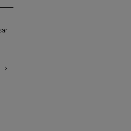
sar
e TAB para desplazarse.