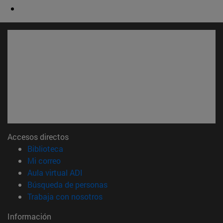
Accesos directos
(abre en nueva ventana)
Biblioteca
(abre en nueva ventana)
Mi correo
(abre en nueva ventana)
Aula virtual ADI
(abre en nueva ventana)
Búsqueda de personas
(abre en nueva ventana)
Trabaja con nosotros
Información