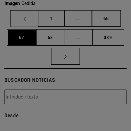
Imagen
Cedida
Página
Páginas intermedias Us
Página
1
...
66
Página
Página
Páginas intermedias U
Página
67
68
...
389
BUSCADOR NOTICIAS
Desde