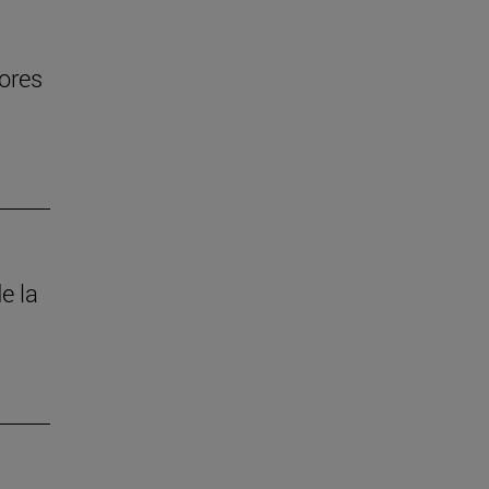
jores
e la