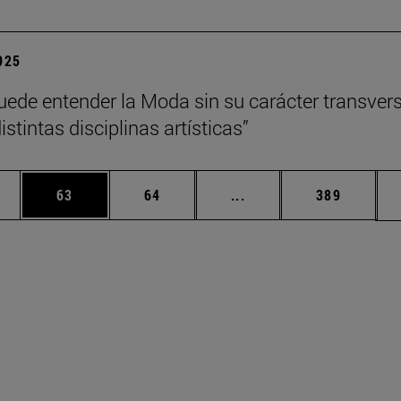
2025
uede entender la Moda sin su carácter transvers
istintas disciplinas artísticas”
edias Use TAB para desplazarse.
ina
Página
Página
Páginas intermedias Us
Página
63
64
...
389