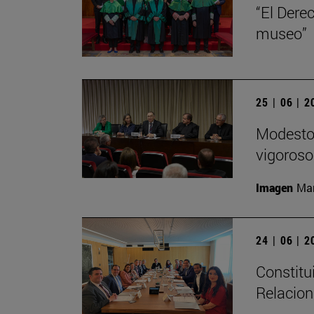
“El Dere
museo”
25 | 06 | 
Modesto 
vigoroso,
Imagen
Man
24 | 06 | 
Constitu
Relacion