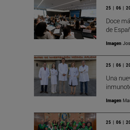
25 | 06 | 
Doce más
de Españ
Imagen
Jos
25 | 06 | 
Una nuev
inmunote
Imagen
Man
25 | 06 | 