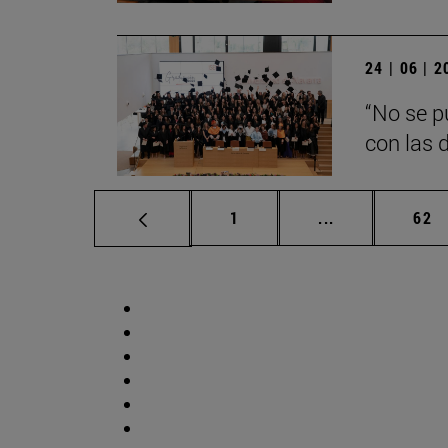
24 | 06 | 
“No se p
con las d
Página
Páginas interm
Pág
1
...
62