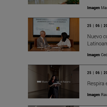
Imagen
Man
25 | 06 | 
Nuevo co
Latinoam
Imagen
Ced
25 | 06 | 
Respira e
Imagen
Rau