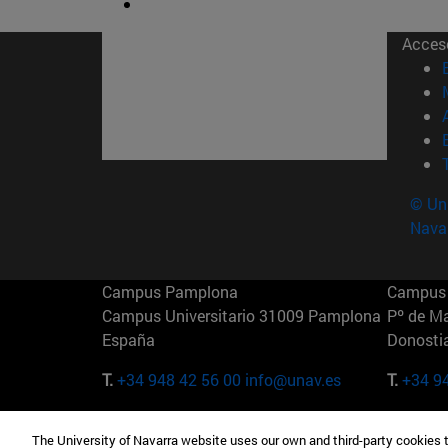
Acces
© Uni
Nava
Campus Pamplona
Campus 
Campus Universitario 31009 Pamplona
Pº de M
España
Donosti
T.
+34 948 42 56 00
info@unav.es
T.
+34 9
Campus Madrid (IESE)
Campus 
The University of Navarra website uses our own and third-party cookies 
Camino del Cerro Águila 3 28023
165 W 5