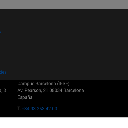
?
kies
Campus Barcelona (IESE)
, 3
Av. Pearson, 21 08034 Barcelona
España
T.
+34 93 253 42 00
Campus Sao Paulo (IESE)
5
Rua Martiniano de Carvalho, 573