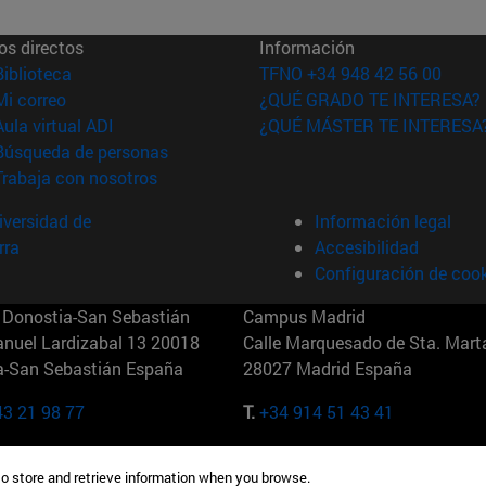
os directos
Información
(abre en nueva ventana)
Biblioteca
TFNO +34 948 42 56 00
(abre en nueva ventana)
Mi correo
¿QUÉ GRADO TE INTERESA?
(abre en nueva ventana)
Aula virtual ADI
¿QUÉ MÁSTER TE INTERESA
(abre en nueva ventana)
Búsqueda de personas
(abre en nueva ventana)
Trabaja con nosotros
versidad de
Información legal
rra
Accesibilidad
Configuración de coo
Donostia-San Sebastián
Campus Madrid
anuel Lardizabal 13 20018
Calle Marquesado de Sta. Marta
a-San Sebastián España
28027 Madrid España
43 21 98 77
T.
+34 914 51 43 41
Nueva York (IESE)
Campus Munich (IESE)
to store and retrieve information when you browse.
7th St 10019-2201 Nueva York
Maria-Theresia-Straße 15 8167