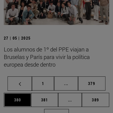
27 | 05 | 2025
Los alumnos de 1º del PPE viajan a
Bruselas y París para vivir la política
europea desde dentro
Página
Páginas intermedias Us
Página
1
...
379
Página
Página
Páginas intermedias 
Página
380
381
...
389