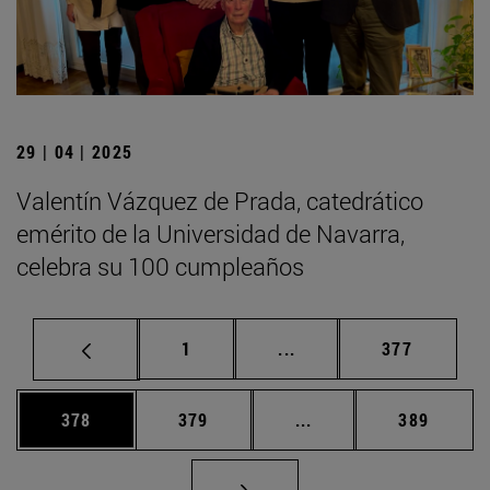
29 | 04 | 2025
Valentín Vázquez de Prada, catedrático
emérito de la Universidad de Navarra,
celebra su 100 cumpleaños
Página
Páginas intermedias Us
Página
1
...
377
Página
Página
Páginas intermedias 
Página
378
379
...
389