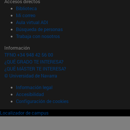
Accesos directos
(abre en nueva ventana)
Biblioteca
(abre en nueva ventana)
Mi correo
(abre en nueva ventana)
Aula virtual ADI
(abre en nueva ventana)
Búsqueda de personas
(abre en nueva ventana)
Trabaja con nosotros
Información
TFNO +34 948 42 56 00
¿QUÉ GRADO TE INTERESA?
¿QUÉ MÁSTER TE INTERESA?
© Universidad de Navarra
Información legal
Accesibilidad
Configuración de cookies
Localizador de campus