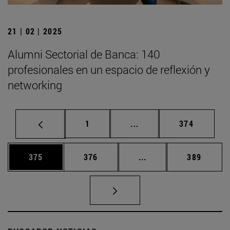
21 | 02 | 2025
Alumni Sectorial de Banca: 140
profesionales en un espacio de reflexión y
networking
Página
Páginas intermedias Us
Página
1
...
374
Página
Página
Páginas intermedias 
Página
375
376
...
389