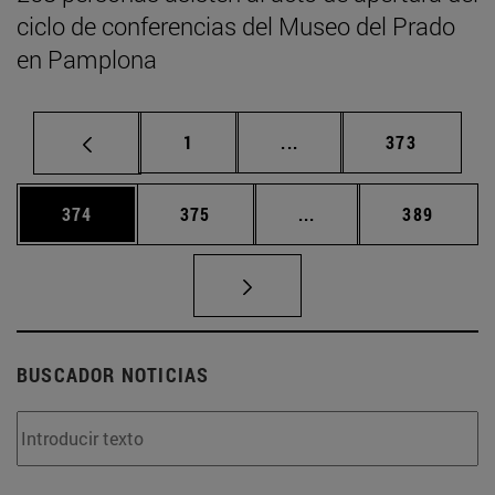
ciclo de conferencias del Museo del Prado
en Pamplona
Página
Páginas intermedias Us
Página
1
...
373
Página
Página
Páginas intermedias 
Página
374
375
...
389
BUSCADOR NOTICIAS