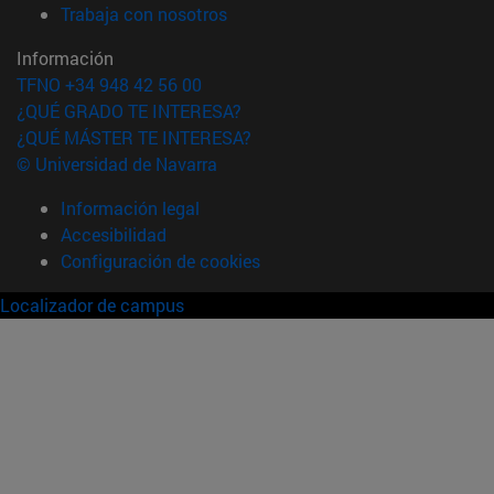
(abre en nueva ventana)
Trabaja con nosotros
Información
TFNO +34 948 42 56 00
¿QUÉ GRADO TE INTERESA?
¿QUÉ MÁSTER TE INTERESA?
© Universidad de Navarra
Información legal
Accesibilidad
Configuración de cookies
Localizador de campus