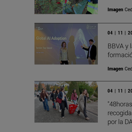
Imagen
Ced
04 | 11 | 
BBVA y l
formació
Imagen
Ced
04 | 11 | 
"48hora
recogida
por la 