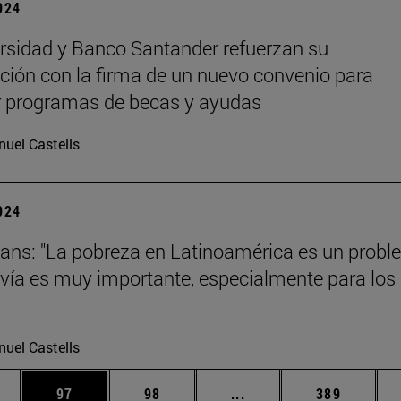
2024
rsidad y Banco Santander refuerzan su
ción con la firma de un nuevo convenio para
r programas de becas y ayudas
uel Castells
2024
ans: "La pobreza en Latinoamérica es un prob
vía es muy importante, especialmente para los
uel Castells
edias Use TAB para desplazarse.
ina
Página
Página
Páginas intermedias Us
Página
97
98
...
389