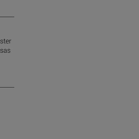
ster
esas