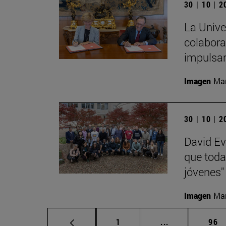
30 | 10 | 
La Unive
colabora
impulsa
Imagen
Man
30 | 10 | 
David Ev
que toda
jóvenes"
Imagen
Man
Página
Páginas interm
Pág
1
...
96