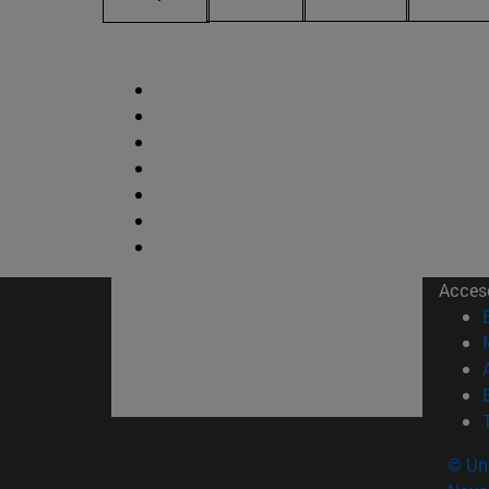
Acces
© Uni