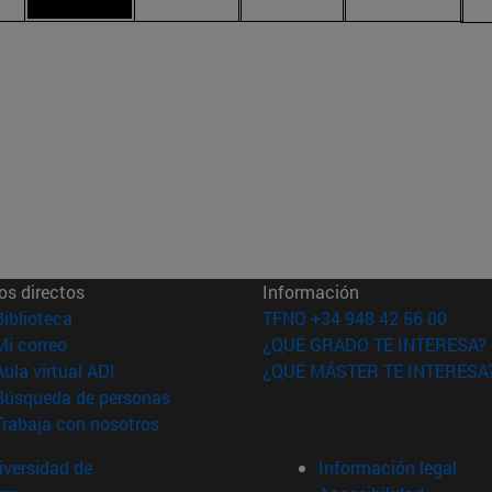
os directos
Información
(abre en nueva ventana)
Biblioteca
TFNO +34 948 42 56 00
(abre en nueva ventana)
Mi correo
¿QUÉ GRADO TE INTERESA?
(abre en nueva ventana)
Aula virtual ADI
¿QUÉ MÁSTER TE INTERESA
(abre en nueva ventana)
Búsqueda de personas
(abre en nueva ventana)
Trabaja con nosotros
versidad de
Información legal