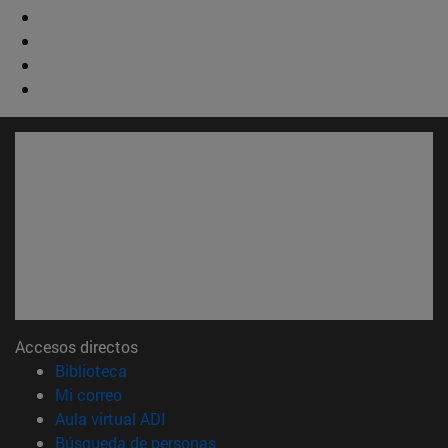
Accesos directos
(abre en nueva ventana)
Biblioteca
(abre en nueva ventana)
Mi correo
(abre en nueva ventana)
Aula virtual ADI
(abre en nueva ventana)
Búsqueda de personas