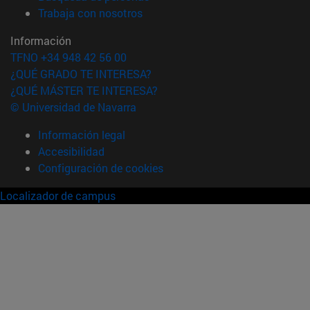
(abre en nueva ventana)
Trabaja con nosotros
Información
TFNO +34 948 42 56 00
¿QUÉ GRADO TE INTERESA?
¿QUÉ MÁSTER TE INTERESA?
© Universidad de Navarra
Información legal
Accesibilidad
Configuración de cookies
Localizador de campus