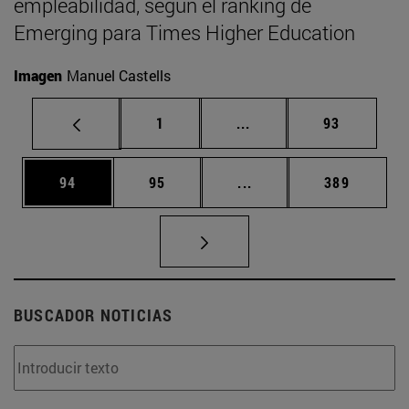
empleabilidad, según el ranking de
Emerging para Times Higher Education
Imagen
Manuel Castells
Página
Páginas intermedias Us
Página
1
...
93
Página
Página
Páginas intermedias U
Página
94
95
...
389
BUSCADOR NOTICIAS