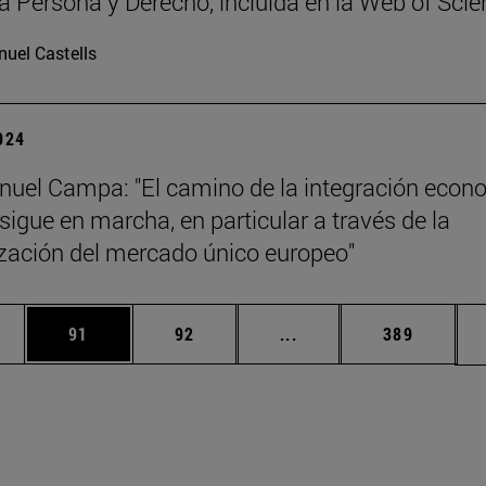
ta Persona y Derecho, incluida en la Web of Sci
uel Castells
2024
uel Campa: "El camino de la integración econ
sigue en marcha, en particular a través de la
zación del mercado único europeo"
edias Use TAB para desplazarse.
ina
Página
Página
Páginas intermedias Us
Página
91
92
...
389