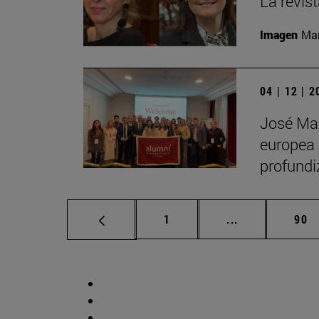
La revis
Imagen
Man
04 | 12 | 
José Man
europea 
profundi
Página
Páginas interm
Pág
1
...
90