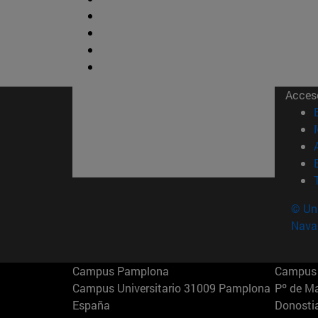
Acces
© Uni
Nava
Campus Pamplona
Campus 
Campus Universitario 31009 Pamplona
Pº de M
España
Donosti