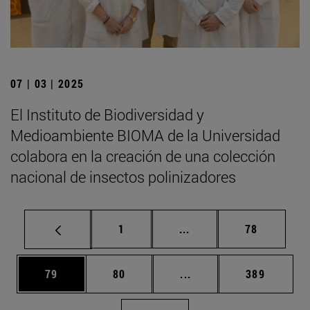
07 | 03 | 2025
El Instituto de Biodiversidad y
Medioambiente BIOMA de la Universidad
colabora en la creación de una colección
nacional de insectos polinizadores
Página
Páginas intermedias Us
Página
1
...
78
Página
Página
Páginas intermedias U
Página
79
80
...
389