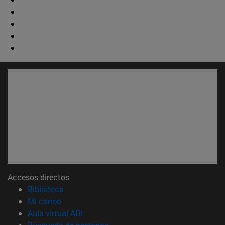
Accesos directos
(abre en nueva ventana)
Biblioteca
(abre en nueva ventana)
Mi correo
(abre en nueva ventana)
Aula virtual ADI
(abre en nueva ventana)