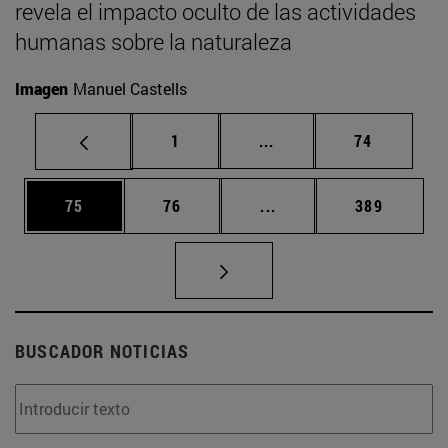
revela el impacto oculto de las actividades
humanas sobre la naturaleza
Imagen
Manuel Castells
Página
Páginas intermedias Us
Página
1
...
74
Página
Página
Páginas intermedias U
Página
75
76
...
389
BUSCADOR NOTICIAS