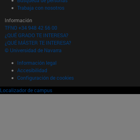
Búsqueda de personas
(abre en nueva ventana)
Trabaja con nosotros
Información
TFNO +34 948 42 56 00
¿QUÉ GRADO TE INTERESA?
¿QUÉ MÁSTER TE INTERESA?
© Universidad de Navarra
Información legal
Accesibilidad
Configuración de cookies
Localizador de campus