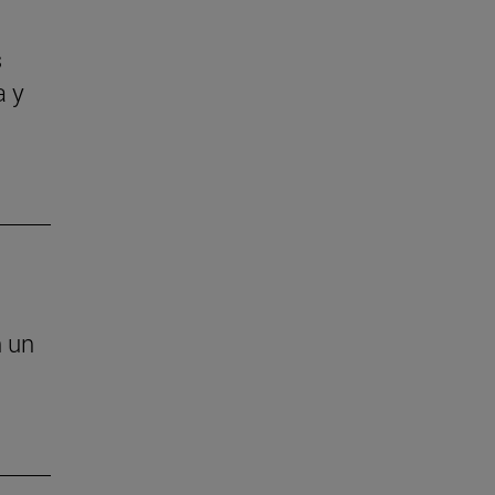
s
a y
n un