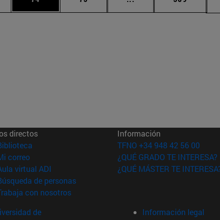
os directos
Información
(abre en nueva ventana)
Biblioteca
TFNO +34 948 42 56 00
(abre en nueva ventana)
Mi correo
¿QUÉ GRADO TE INTERESA?
(abre en nueva ventana)
Aula virtual ADI
¿QUÉ MÁSTER TE INTERESA
(abre en nueva ventana)
Búsqueda de personas
(abre en nueva ventana)
Trabaja con nosotros
versidad de
Información legal