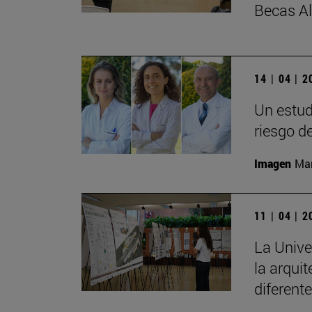
Becas A
14 | 04 | 
Un estud
riesgo d
Imagen
Man
11 | 04 | 
La Unive
la arqui
diferent