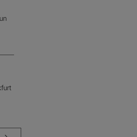
 un
kfurt
e TAB para desplazarse.