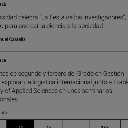
2025
sidad celebra "La fiesta de los investigadores",
o para acercar la ciencia a la sociedad
uel Castells
2025
tes de segundo y tercero del Grado en Gestión
exploran la logística internacional junto a Fran
ty of Applied Sciences en unos seminarios
ionales
ida
edias Use TAB para desplazarse.
ina
Página
Página
Páginas intermedias Us
Página
74
75
...
389