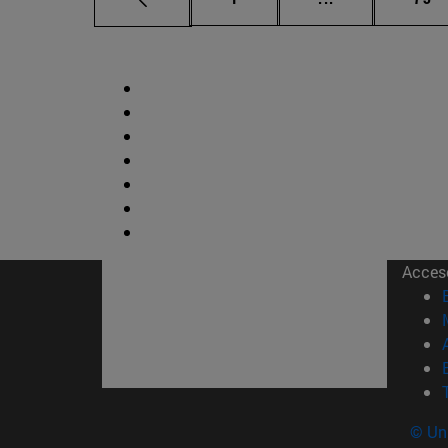
Acces
© Uni