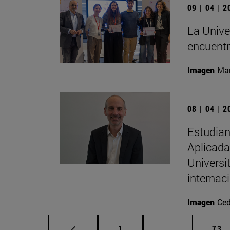
09 | 04 | 
La Univer
encuentr
Imagen
Man
08 | 04 | 
Estudian
Aplicada 
Universi
internac
Imagen
Ced
Página
Páginas interm
Pág
1
...
73