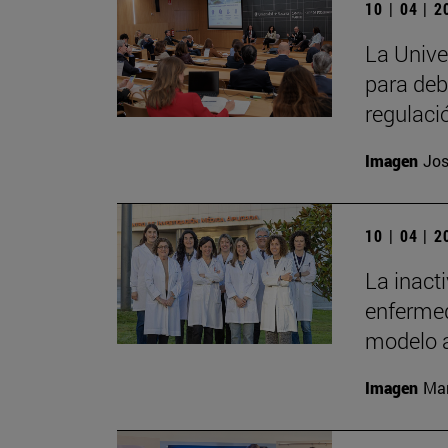
10 | 04 | 
La Unive
para deb
regulaci
Imagen
Jos
10 | 04 | 
La inact
enfermed
modelo 
Imagen
Man