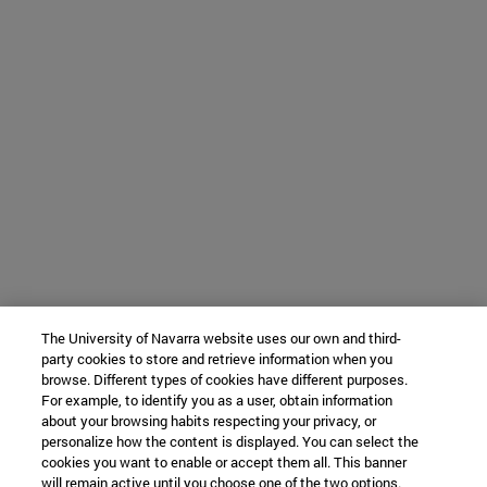
The University of Navarra website uses our own and third-
party cookies to store and retrieve information when you
browse. Different types of cookies have different purposes.
For example, to identify you as a user, obtain information
about your browsing habits respecting your privacy, or
personalize how the content is displayed. You can select the
cookies you want to enable or accept them all. This banner
will remain active until you choose one of the two options.