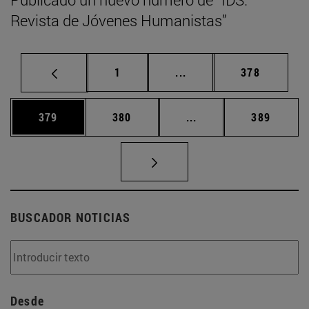
Revista de Jóvenes Humanistas”
Página
Páginas intermedias Us
Página
1
...
378
Página
Página
Páginas intermedias 
Página
379
380
...
389
BUSCADOR NOTICIAS
Desde