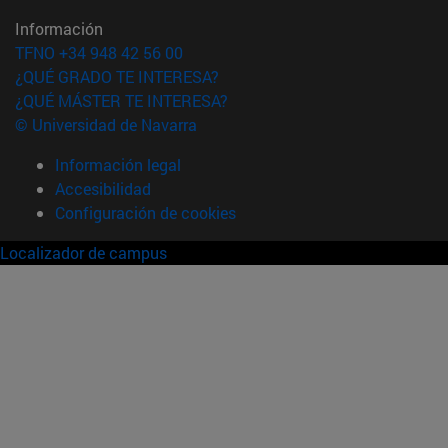
Información
TFNO +34 948 42 56 00
¿QUÉ GRADO TE INTERESA?
¿QUÉ MÁSTER TE INTERESA?
© Universidad de Navarra
Información legal
Accesibilidad
Configuración de cookies
Localizador de campus