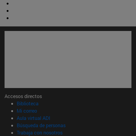
Accesos directos
(abre en nueva ventana)
Biblioteca
(abre en nueva ventana)
Mi correo
(abre en nueva ventana)
Aula virtual ADI
(abre en nueva ventana)
Búsqueda de personas
(abre en nueva ventana)
Trabaja con nosotros