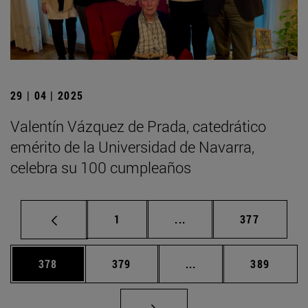
29 | 04 | 2025
Valentín Vázquez de Prada, catedrático
emérito de la Universidad de Navarra,
celebra su 100 cumpleaños
Página
Páginas intermedias Us
Página
1
...
377
Página
Página
Páginas intermedias 
Página
378
379
...
389