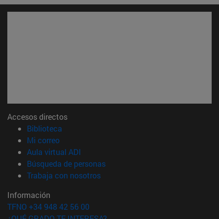
Accesos directos
(abre en nueva ventana)
Biblioteca
(abre en nueva ventana)
Mi correo
(abre en nueva ventana)
Aula virtual ADI
(abre en nueva ventana)
Búsqueda de personas
(abre en nueva ventana)
Trabaja con nosotros
Información
TFNO +34 948 42 56 00
¿QUÉ GRADO TE INTERESA?