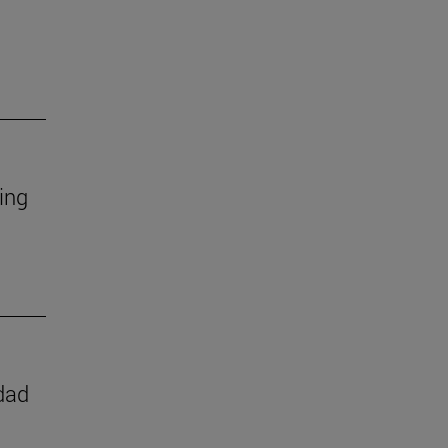
ing
dad