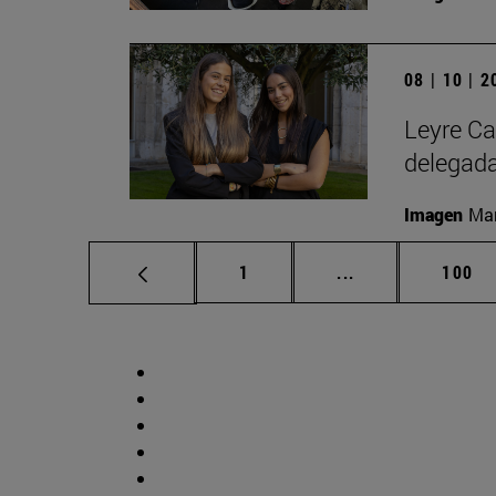
08 | 10 | 
Leyre Ca
delegad
Imagen
Man
Página
Páginas intermed
Págin
1
...
100