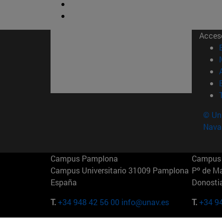
Acces
© Uni
Nava
Campus Pamplona
Campus 
Campus Universitario 31009 Pamplona
Pº de M
España
Donosti
T.
+34 948 42 56 00
info@unav.es
T.
+34 9
Campus Madrid (IESE)
Campus 