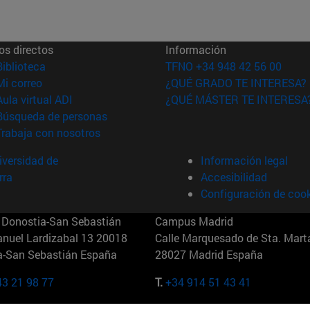
os directos
Información
(abre en nueva ventana)
Biblioteca
TFNO +34 948 42 56 00
(abre en nueva ventana)
Mi correo
¿QUÉ GRADO TE INTERESA?
(abre en nueva ventana)
Aula virtual ADI
¿QUÉ MÁSTER TE INTERESA
(abre en nueva ventana)
Búsqueda de personas
(abre en nueva ventana)
Trabaja con nosotros
versidad de
Información legal
rra
Accesibilidad
Configuración de coo
Donostia-San Sebastián
Campus Madrid
anuel Lardizabal 13 20018
Calle Marquesado de Sta. Marta
a-San Sebastián España
28027 Madrid España
43 21 98 77
T.
+34 914 51 43 41
Nueva York (IESE)
Campus Munich (IESE)