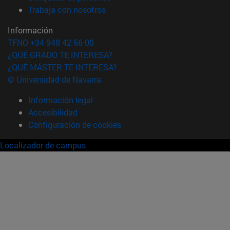
(abre en nueva ventana)
Trabaja con nosotros
Información
TFNO +34 948 42 56 00
¿QUÉ GRADO TE INTERESA?
¿QUÉ MÁSTER TE INTERESA?
© Universidad de Navarra
Información legal
Accesibilidad
Configuración de cookies
Localizador de campus