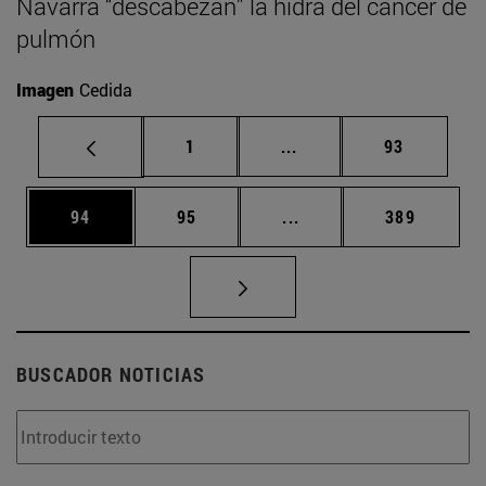
Navarra “descabezan” la hidra del cáncer de
pulmón
Imagen
Cedida
Página
Páginas intermedias Us
Página
1
...
93
Página
Página
Páginas intermedias U
Página
94
95
...
389
BUSCADOR NOTICIAS