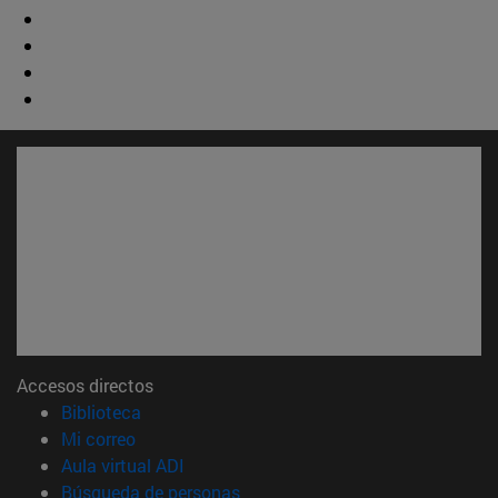
Accesos directos
(abre en nueva ventana)
Biblioteca
(abre en nueva ventana)
Mi correo
(abre en nueva ventana)
Aula virtual ADI
(abre en nueva ventana)
Búsqueda de personas