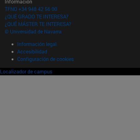
Información
TFNO +34 948 42 56 00
¿QUÉ GRADO TE INTERESA?
¿QUÉ MÁSTER TE INTERESA?
© Universidad de Navarra
Información legal
Accesibilidad
Configuración de cookies
Localizador de campus