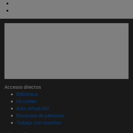
Accesos directos
(abre en nueva ventana)
Biblioteca
(abre en nueva ventana)
Mi correo
(abre en nueva ventana)
Aula virtual ADI
(abre en nueva ventana)
Búsqueda de personas
(abre en nueva ventana)
Trabaja con nosotros