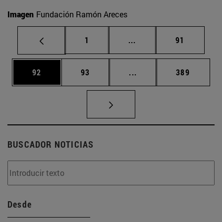
Imagen
Fundación Ramón Areces
Página
Páginas intermedias Us
Página
1
...
91
Página
Página
Páginas intermedias U
Página
92
93
...
389
BUSCADOR NOTICIAS
Desde